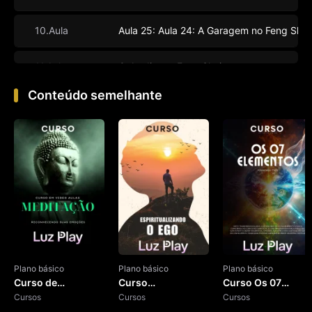
10.Aula
Aula 25: Aula 24: A Garagem no Feng Shui
11.Aula
O Jardim no Feng Shui
Conteúdo semelhante
12.Aula
Feng Shui - Finalização
Plano básico
Plano básico
Plano básico
Curso de
Curso
Curso Os 07
Meditação
Cursos
Espiritualizando o
Cursos
Elementos
Cursos