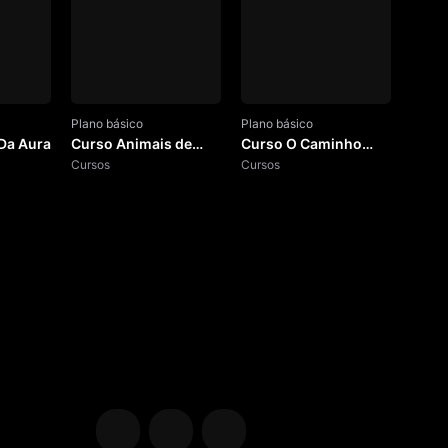
Plano básico
Plano básico
 Da Aura
Curso Animais de
Curso O Caminho
Poder
Cursos
para o Equilíbrio
Cursos