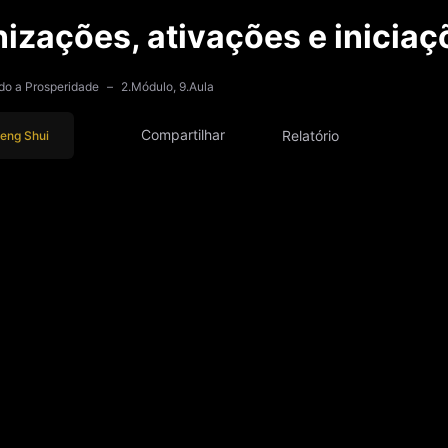
do a Prosperidade
2.Módulo, 9.Aula
Compartilhar
Relatório
Feng Shui