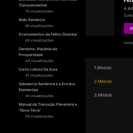
Fen
Transcendental
A Ar
76 visualizações
Curs
Reiki Xamânico
69 visualizações
M
Ensinamentos de Felino Shankar
49 visualizações
Instr
Ganesha: Alquimia da
Prosperidade
44 visualizações
1.Módulo
Curso Leitura Da Aura
41 visualizações
2.Módulo
Sabedoria Xamânica e a Era dos
Elementais
3.Módulo
40 visualizações
Manual da Transição Planetária e
“Nova Terra”
39 visualizações