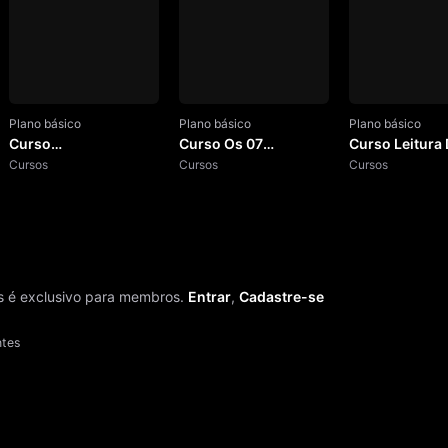
Plano básico
Plano básico
Plano básico
Curso
Curso Os 07
Curso Leitura
Espiritualizando o
Cursos
Elementos
Cursos
Cursos
Ego
 é exclusivo para membros.
Entrar
,
Cadastre-se
ntes