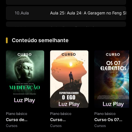
10.Aula
Aula 25: Aula 24: A Garagem no Feng Shui
11.Aula
O Jardim no Feng Shui
Conteúdo semelhante
12.Aula
Feng Shui - Finalização
Plano básico
Plano básico
Plano básico
Curso de
Curso
Curso Os 07
Meditação
Cursos
Espiritualizando o
Cursos
Elementos
Cursos