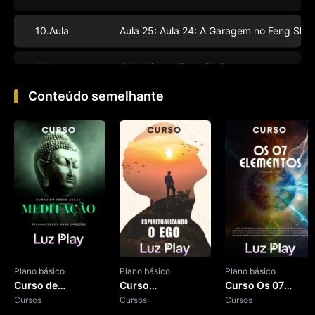
10.Aula
Aula 25: Aula 24: A Garagem no Feng Shui
11.Aula
O Jardim no Feng Shui
Conteúdo semelhante
12.Aula
Feng Shui - Finalização
Plano básico
Plano básico
Plano básico
Curso de
Curso
Curso Os 07
Meditação
Cursos
Espiritualizando o
Cursos
Elementos
Cursos